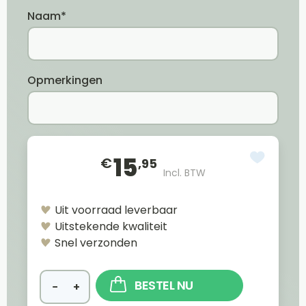
Naam*
Opmerkingen
15
€
,95
Incl. BTW
Uit voorraad leverbaar
Uitstekende kwaliteit
Snel verzonden
BESTEL NU
−
+