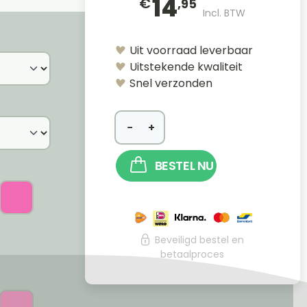
14
€
,95
Incl. BTW
Uit voorraad leverbaar
Uitstekende kwaliteit
Snel verzonden
−
+
BESTEL NU
Beveiligd bestel en
betaalproces