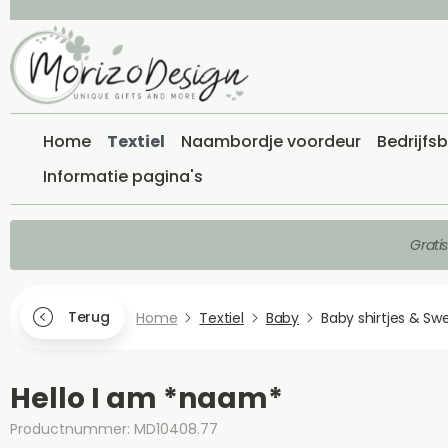
Home
Textiel
Naambordje voordeur
Bedrijfs
Informatie pagina's
Grati
Terug
Home
Textiel
Baby
Baby shirtjes & Sw
Hello I am *naam*
Productnummer: MD10408.77