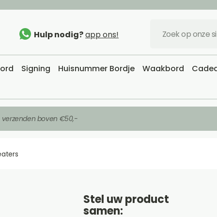
Hulp nodig?
app ons!
bord
Signing
Huisnummer Bordje
Waakbord
Cadea
s verzenden boven €50,-
eaters
Stel uw product
samen: