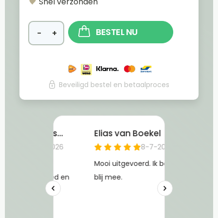
Snel verzonden
BESTEL NU
−
+
Beveiligd bestel en betaalproces