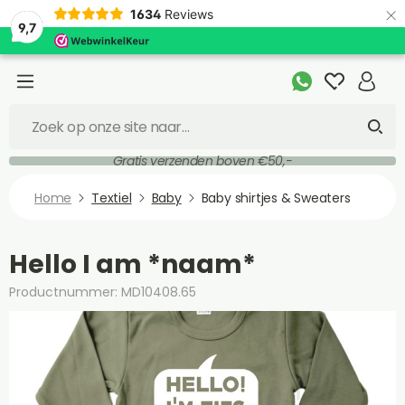
×
1634
Reviews
9,7
Gratis verzenden boven €50,-
Home
Textiel
Baby
Baby shirtjes & Sweaters
Hello I am *naam*
Productnummer: MD10408.65