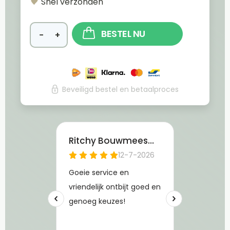
Snel verzonden
BESTEL NU
−
+
Beveiligd bestel en betaalproces