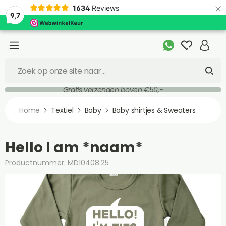
×
1634
Reviews
9,7
Gratis verzenden boven €50,-
Home
Textiel
Baby
Baby shirtjes & Sweaters
Hello I am *naam*
Productnummer: MD10408.25