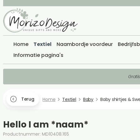
Home
Textiel
Naambordje voordeur
Bedrijfs
Informatie pagina's
Grati
Terug
Home
Textiel
Baby
Baby shirtjes & Sw
Hello I am *naam*
Productnummer: MD10408.165