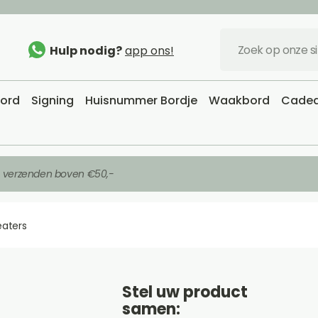
Hulp nodig?
app ons!
bord
Signing
Huisnummer Bordje
Waakbord
Cadea
s verzenden boven €50,-
eaters
Stel uw product
samen: