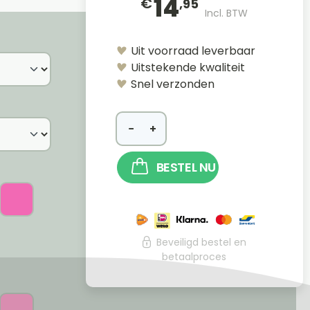
14
€
,95
Incl. BTW
Uit voorraad leverbaar
Uitstekende kwaliteit
Snel verzonden
−
+
BESTEL NU
Beveiligd bestel en
betaalproces