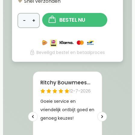
Snel verzonden
BESTEL NU
−
+
Beveiligd bestel en betaalproces