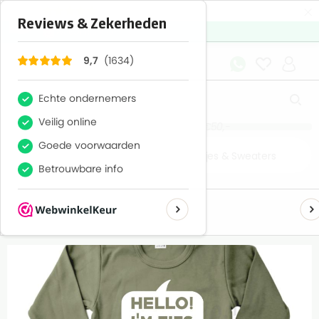
×
1634
Reviews
9,7
Gratis verzenden boven €50,-
Home
Textiel
Baby
Baby shirtjes & Sweaters
Hello I am *naam*
Productnummer: MD10408.157