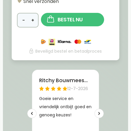
Snel verzonden
BESTEL NU
−
+
Beveiligd bestel en betaalproces