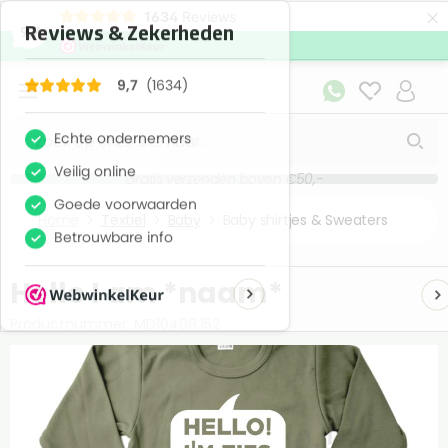
×
1634
Reviews
9,7
Gratis verzenden boven €50,-
Home
Textiel
Baby
Baby shirtjes & Sweaters
Hello I am *naam*
Productnummer: MD10408.152