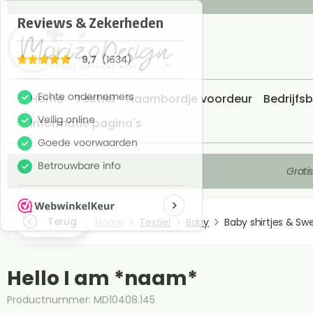
Home
Textiel
Naambordje voordeur
Bedrijfs
Informatie pagina's
Grati
Terug
Home
Textiel
Baby
Baby shirtjes & Sw
Hello I am *naam*
Productnummer: MD10408.145