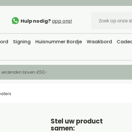
Hulp nodig?
app ons!
bord
Signing
Huisnummer Bordje
Waakbord
Cadea
s verzenden boven €50,-
eaters
Stel uw product
samen: