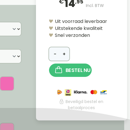
14
€
,95
Incl. BTW
Uit voorraad leverbaar
Uitstekende kwaliteit
Snel verzonden
−
+
BESTEL NU
Beveiligd bestel en
betaalproces