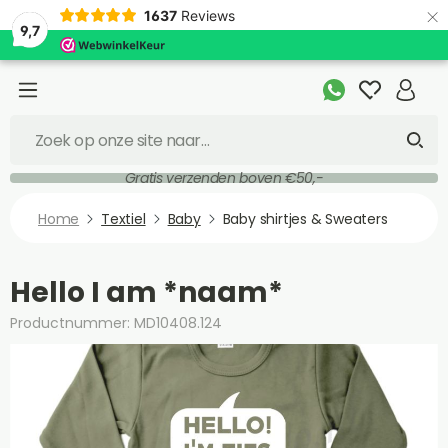
×
1637
Reviews
9,7
Gratis verzenden boven €50,-
Home
Textiel
Baby
Baby shirtjes & Sweaters
Hello I am *naam*
Productnummer: MD10408.124