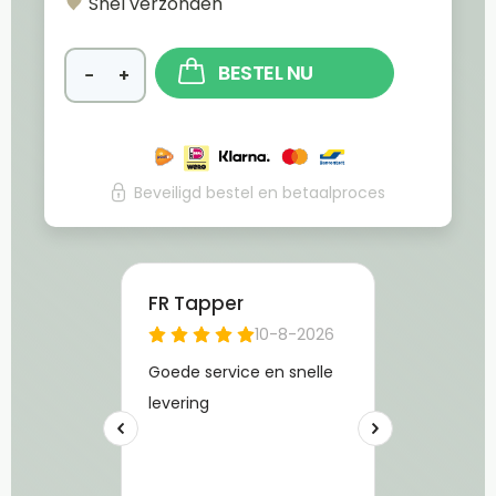
Snel verzonden
BESTEL NU
−
+
Beveiligd bestel en betaalproces