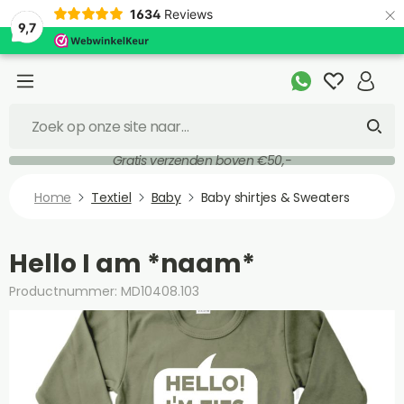
×
1634
Reviews
9,7
Gratis verzenden boven €50,-
Home
Textiel
Baby
Baby shirtjes & Sweaters
Hello I am *naam*
Productnummer: MD10408.103