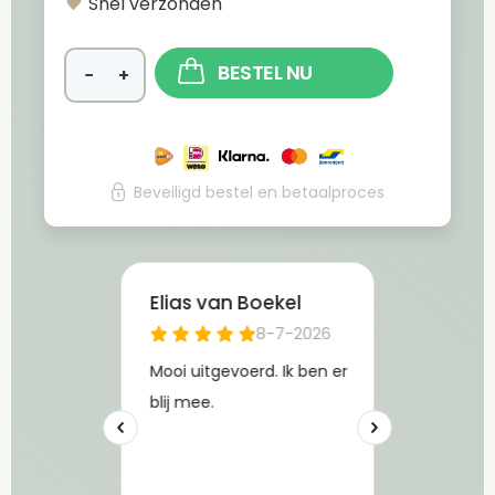
Snel verzonden
BESTEL NU
−
+
Beveiligd bestel en betaalproces