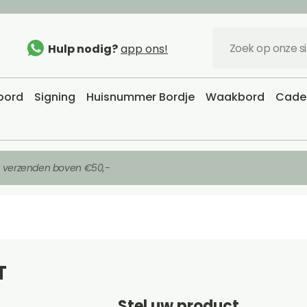
Hulp nodig?
app ons!
sbord
Signing
Huisnummer Bordje
Waakbord
Cadea
s verzenden boven €50,-
T
Stel uw product