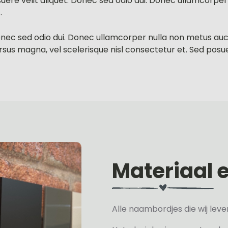
ere velit aliquet. Donec sed odio dui. Donec ullamcorper 
.
t. Donec sed odio dui. Donec ullamcorper nulla non metus auc
sus magna, vel scelerisque nisl consectetur et. Sed posu
Materiaal 
Alle naambordjes die wij le