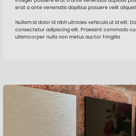
Integer posuere erat a ante venenatis dapibus posu
erat a ante venenatis dapibus posuere velit aliquet
Nullam id dolor id nibh ultricies vehicula ut id eli
consectetur adipiscing elit. Praesent commodo cur
ullamcorper nulla non metus auctor fringilla.