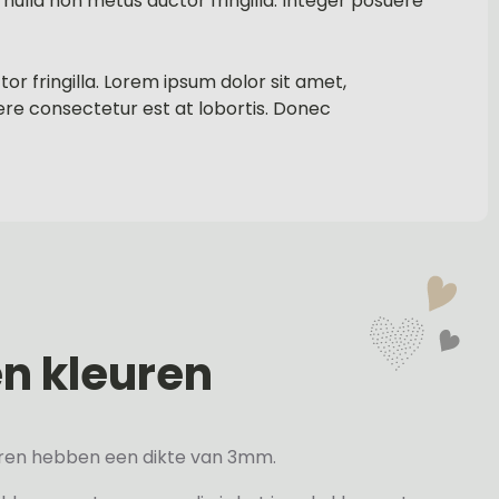
nulla non metus auctor fringilla. Integer posuere
tor fringilla. Lorem ipsum dolor sit amet,
ere consectetur est at lobortis. Donec
en kleuren
veren hebben een dikte van 3mm.