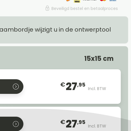
Beveiligd bestel en betaalproces
naambordje wijzigt u in de ontwerptool
15x15 cm
27
€
,95
Incl. BTW
27
€
,95
Incl. BTW