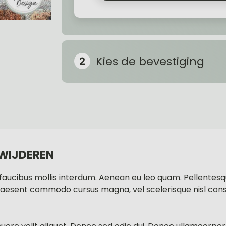
Kies de bevestiging
RWIJDEREN
s faucibus mollis interdum. Aenean eu leo quam. Pellente
Praesent commodo cursus magna, vel scelerisque nisl co