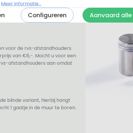
n bevestiging. Standaard worden
.
Meer informatie...
te afdekdopjes zodat u zelf kunt
en
Configureren
Aanvaard alle
ezen voor de rvs-afstandhouders.
prijs van €6,-. Mocht u voor een
e rvs-afstandhouders aan omdat
de blinde variant, hierbij hangt
cht 1 gaatje in de muur te boren.