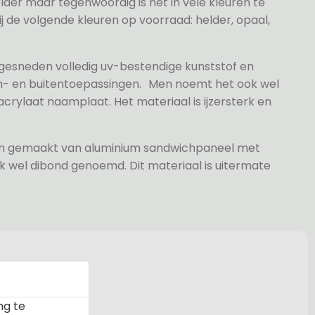
elder maar tegenwoordig is het in vele kleuren te
j de volgende kleuren op voorraad: helder, opaal,
 gesneden volledig uv-bestendige kunststof en
n- en buitentoepassingen. Men noemt het ook wel
rylaat naamplaat. Het materiaal is ijzersterk en
jn gemaakt van aluminium sandwichpaneel met
k wel dibond genoemd. Dit materiaal is uitermate
ng te