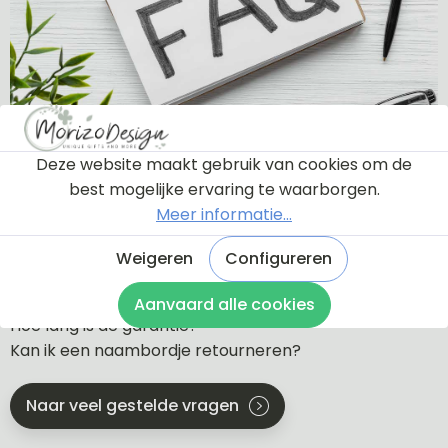
Deze website maakt gebruik van cookies om de
Veelgestelde vragen
best mogelijke ervaring te waarborgen.
Meer informatie...
Krijg ik eerst een proefdruk te zien?
Welke soorten bevestiging zijn er?
Weigeren
Configureren
Wat is de levertijd?
Wat zijn de verzendkosten?
Aanvaard alle cookies
Hoe lang is de garantie?
Kan ik een naambordje retourneren?
Naar veel gestelde vragen