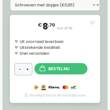
8
€
,70
Incl. BTW
Uit voorraad leverbaar
Uitstekende kwaliteit
Snel verzonden
BESTEL NU
−
+
Beveiligd bestel en betaalproces