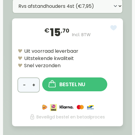
15
€
,70
Incl. BTW
Uit voorraad leverbaar
Uitstekende kwaliteit
Snel verzonden
BESTEL NU
−
+
Beveiligd bestel en betaalproces