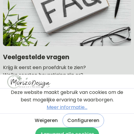
Veelgestelde vragen
Krijg ik eerst een proefdruk te zien?
Welke soorten bevestiging zijn er?
Wat is de levertijd?
Wat zijn de verzendkosten?
Deze website maakt gebruik van cookies om de
Hoe lang is de garantie?
best mogelijke ervaring te waarborgen.
Kan ik een naambordje retourneren?
Meer informatie...
Weigeren
Configureren
Naar veel gestelde vragen