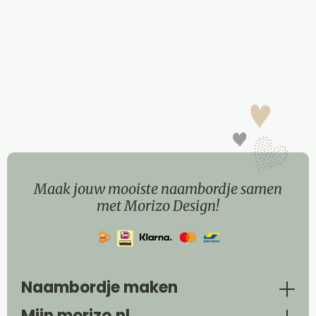
Maak jouw mooiste naambordje samen
met Morizo Design!
Naambordje maken
Mijn morizo.nl