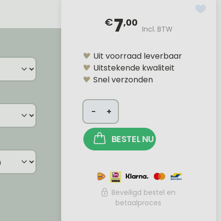
7
€
,00
Incl. BTW
Uit voorraad leverbaar
Uitstekende kwaliteit
Snel verzonden
−
+
BESTEL NU
Beveiligd bestel en
betaalproces