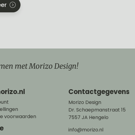
er
men met Morizo Design!
orizo.nl
Contactgegevens
ount
Morizo Design
ellingen
Dr. Schaepmanstraat 15
e voorwaarden
7557 JA Hengelo
ce
info@morizo.nl