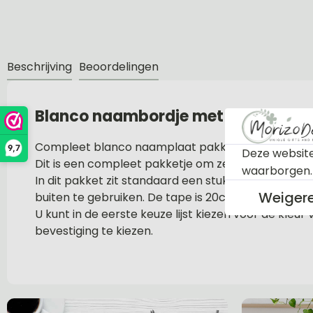
Beschrijving
Beoordelingen
Blanco naambordje met los huisn
Compleet blanco naamplaat pakketje 20x20cm.
9,7
Deze website
Dit is een compleet pakketje om zelf een naambo
waarborgen
In dit pakket zit standaard een stukje dubbelzijdi
Weiger
buiten te gebruiken. De tape is 20cm lang en 19m
U kunt in de eerste keuze lijst kiezen voor de kleu
bevestiging te kiezen.