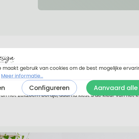
ummer 20cm x 20 cm
 maakt gebruik van cookies om de best mogelijke ervari
rdje te maken met een 10x10cm huisnummerbordje er bij.
.
Meer informatie...
ge tape om de 2 plaatjes op elkaar te bevestigen. Deze ta
en
Configureren
Aanvaard alle
m breed.
r van het 20x20cm bordje, daarna kiest u de kleur van het