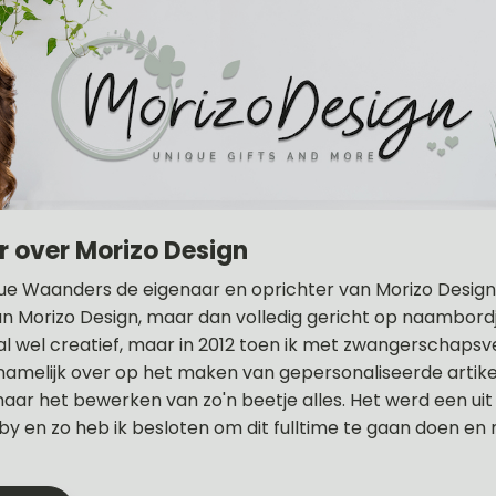
r over Morizo Design
ue Waanders de eigenaar en oprichter van Morizo Design .
n Morizo Design, maar dan volledig gericht op naambordje
 al wel creatief, maar in 2012 toen ik met zwangerschapsv
rnamelijk over op het maken van gepersonaliseerde artikel
 naar het bewerken van zo'n beetje alles. Het werd een ui
y en zo heb ik besloten om dit fulltime te gaan doen en 