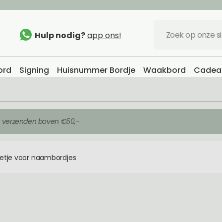
Hulp nodig?
app ons!
ord
Signing
Huisnummer Bordje
Waakbord
Cadeau
s verzenden boven €50,-
etje voor naambordjes