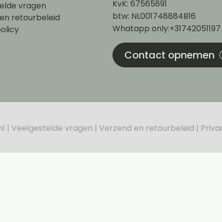
KvK: 67565891
elde vragen
btw: NL001748884B16
en retourbeleid
Whatapp only:+31742051197
olicy
Contact opnemen
nl
Veelgestelde vragen
Verzend en retourbeleid
Priva