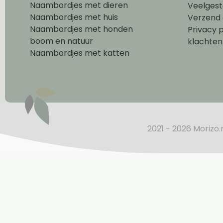
Naambordjes met dieren
Veelgest
Naambordjes met huis
Verzend 
Naambordjes met honden
Privacy p
boom en natuur
klachten
Naambordjes met katten
2021 - 2026 Morizo.