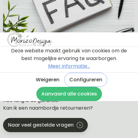
Deze website maakt gebruik van cookies om de
Veelgestelde vragen
best mogelijke ervaring te waarborgen.
Meer informatie...
Krijg ik eerst een proefdruk te zien?
Welke soorten bevestiging zijn er?
Weigeren
Configureren
Wat is de levertijd?
Wat zijn de verzendkosten?
Aanvaard alle cookies
Hoe lang is de garantie?
Kan ik een naambordje retourneren?
Naar veel gestelde vragen