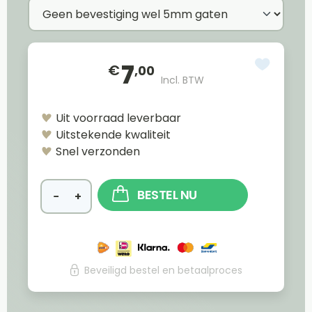
7
€
,00
Incl. BTW
Uit voorraad leverbaar
Uitstekende kwaliteit
Snel verzonden
BESTEL NU
−
+
Beveiligd bestel en betaalproces