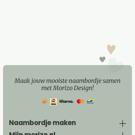
Maak jouw mooiste naambordje samen
met Morizo Design!
Naambordje maken
Mijn morizo.nl