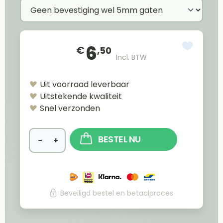
6
€
,50
Incl. BTW
Uit voorraad leverbaar
Uitstekende kwaliteit
Snel verzonden
BESTEL NU
−
+
Beveiligd bestel en betaalproces