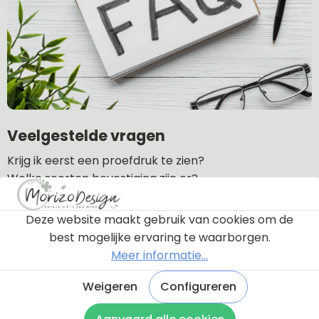
Veelgestelde vragen
Krijg ik eerst een proefdruk te zien?
Welke soorten bevestiging zijn er?
Wat is de levertijd?
Wat zijn de verzendkosten?
Deze website maakt gebruik van cookies om de
Hoe lang is de garantie?
best mogelijke ervaring te waarborgen.
Kan ik een naambordje retourneren?
Meer informatie...
Weigeren
Configureren
Naar veel gestelde vragen