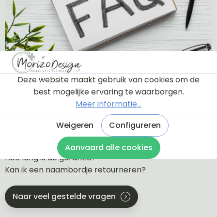
Deze website maakt gebruik van cookies om de
Veelgestelde vragen
best mogelijke ervaring te waarborgen.
Meer informatie...
Krijg ik eerst een proefdruk te zien?
Welke soorten bevestiging zijn er?
Weigeren
Configureren
Wat is de levertijd?
Wat zijn de verzendkosten?
Aanvaard alle cookies
Hoe lang is de garantie?
Kan ik een naambordje retourneren?
Naar veel gestelde vragen