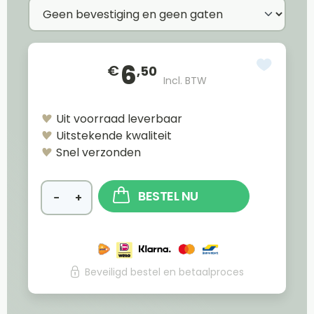
6
€
,50
Incl. BTW
Uit voorraad leverbaar
Uitstekende kwaliteit
Snel verzonden
BESTEL NU
−
+
Beveiligd bestel en betaalproces