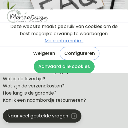
Deze website maakt gebruik van cookies om de
best mogelijke ervaring te waarborgen.
Meer informatie...
Weigeren
Configureren
Veelgestelde vragen
Krijg ik eerst een proefdruk te zien?
Aanvaard alle cookies
Welke soorten bevestiging zijn er?
Wat is de levertijd?
Wat zijn de verzendkosten?
Hoe lang is de garantie?
Kan ik een naambordje retourneren?
Naar veel gestelde vragen