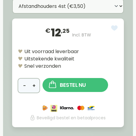
12
€
,25
Incl. BTW
Uit voorraad leverbaar
Uitstekende kwaliteit
Snel verzonden
BESTEL NU
−
+
Beveiligd bestel en betaalproces