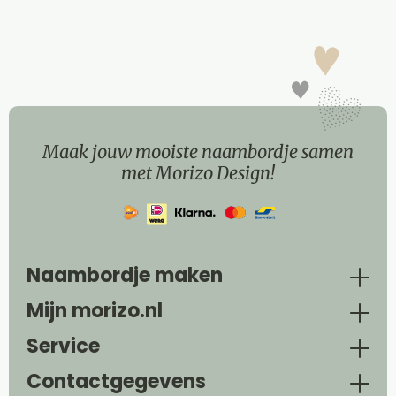
Maak jouw mooiste naambordje samen
met Morizo Design!
Naambordje maken
Mijn morizo.nl
Service
Contactgegevens