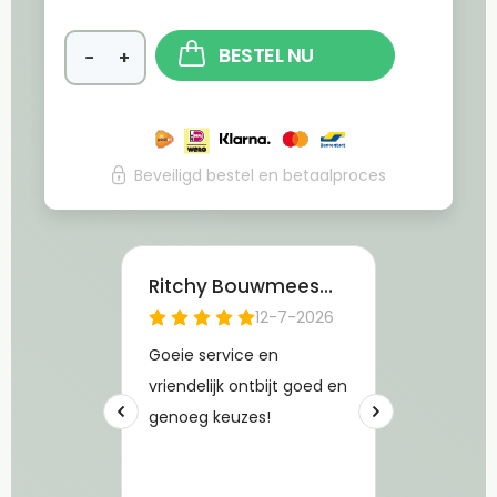
BESTEL NU
−
+
Beveiligd bestel en betaalproces