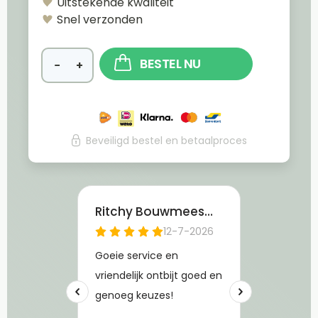
Uitstekende kwaliteit
Snel verzonden
BESTEL NU
−
+
Beveiligd bestel en betaalproces