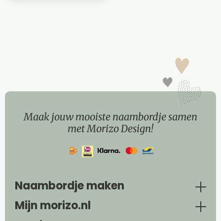
Maak jouw mooiste naambordje samen
met Morizo Design!
Naambordje maken
Mijn morizo.nl