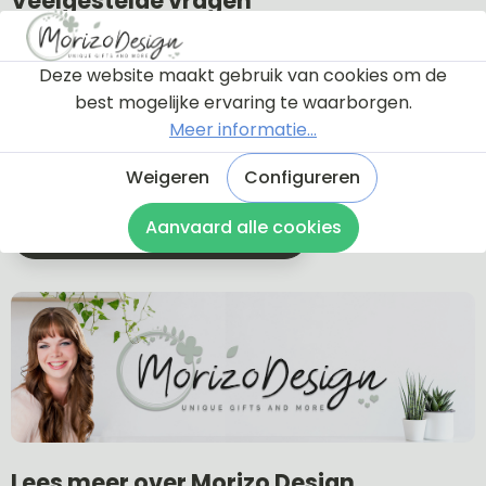
Veelgestelde vragen
Krijg ik eerst een proefdruk te zien?
Welke soorten bevestiging zijn er?
Deze website maakt gebruik van cookies om de
Wat is de levertijd?
best mogelijke ervaring te waarborgen.
Wat zijn de verzendkosten?
Meer informatie...
Hoe lang is de garantie?
Kan ik een naambordje retourneren?
Weigeren
Configureren
Aanvaard alle cookies
Naar veel gestelde vragen
Lees meer over Morizo Design