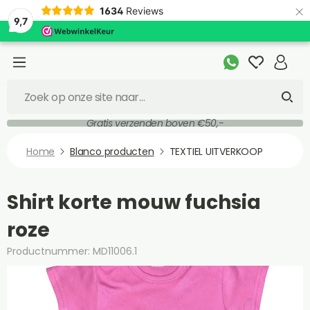
×
1634
Reviews
9,7
Gratis verzenden boven €50,-
Home
Blanco producten
TEXTIEL UITVERKOOP
Shirt korte mouw fuchsia
roze
Productnummer: MD11006.1